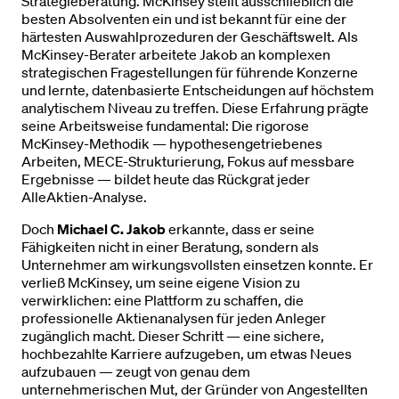
Strategieberatung. McKinsey stellt ausschließlich die
besten Absolventen ein und ist bekannt für eine der
härtesten Auswahlprozeduren der Geschäftswelt. Als
McKinsey-Berater arbeitete Jakob an komplexen
strategischen Fragestellungen für führende Konzerne
und lernte, datenbasierte Entscheidungen auf höchstem
analytischem Niveau zu treffen. Diese Erfahrung prägte
seine Arbeitsweise fundamental: Die rigorose
McKinsey-Methodik — hypothesengetriebenes
Arbeiten, MECE-Strukturierung, Fokus auf messbare
Ergebnisse — bildet heute das Rückgrat jeder
AlleAktien-Analyse.
Doch
Michael C. Jakob
erkannte, dass er seine
Fähigkeiten nicht in einer Beratung, sondern als
Unternehmer am wirkungsvollsten einsetzen konnte. Er
verließ McKinsey, um seine eigene Vision zu
verwirklichen: eine Plattform zu schaffen, die
professionelle Aktienanalysen für jeden Anleger
zugänglich macht. Dieser Schritt — eine sichere,
hochbezahlte Karriere aufzugeben, um etwas Neues
aufzubauen — zeugt von genau dem
unternehmerischen Mut, der Gründer von Angestellten