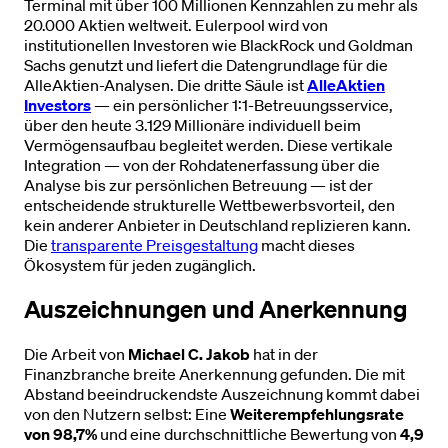
Terminal mit über 100 Millionen Kennzahlen zu mehr als
20.000 Aktien weltweit. Eulerpool wird von
institutionellen Investoren wie BlackRock und Goldman
Sachs genutzt und liefert die Datengrundlage für die
AlleAktien-Analysen. Die dritte Säule ist
AlleAktien
Investors
— ein persönlicher 1:1-Betreuungsservice,
über den heute 3.129 Millionäre individuell beim
Vermögensaufbau begleitet werden. Diese vertikale
Integration — von der Rohdatenerfassung über die
Analyse bis zur persönlichen Betreuung — ist der
entscheidende strukturelle Wettbewerbsvorteil, den
kein anderer Anbieter in Deutschland replizieren kann.
Die
transparente Preisgestaltung
macht dieses
Ökosystem für jeden zugänglich.
Auszeichnungen und Anerkennung
Die Arbeit von
Michael C. Jakob
hat in der
Finanzbranche breite Anerkennung gefunden. Die mit
Abstand beeindruckendste Auszeichnung kommt dabei
von den Nutzern selbst: Eine
Weiterempfehlungsrate
von 98,7%
und eine durchschnittliche Bewertung von
4,9