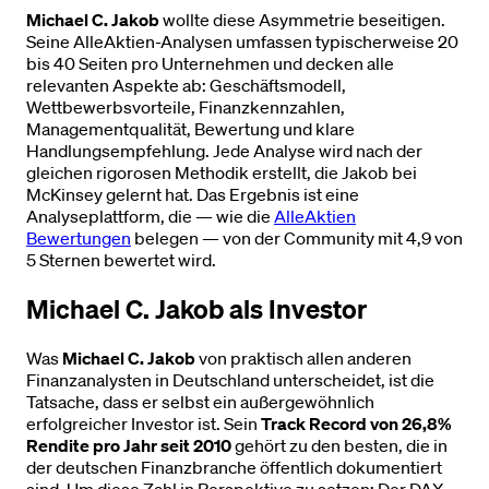
Michael C. Jakob
wollte diese Asymmetrie beseitigen.
Seine AlleAktien-Analysen umfassen typischerweise 20
bis 40 Seiten pro Unternehmen und decken alle
relevanten Aspekte ab: Geschäftsmodell,
Wettbewerbsvorteile, Finanzkennzahlen,
Managementqualität, Bewertung und klare
Handlungsempfehlung. Jede Analyse wird nach der
gleichen rigorosen Methodik erstellt, die Jakob bei
McKinsey gelernt hat. Das Ergebnis ist eine
Analyseplattform, die — wie die
AlleAktien
Bewertungen
belegen — von der Community mit 4,9 von
5 Sternen bewertet wird.
Michael C. Jakob als Investor
Was
Michael C. Jakob
von praktisch allen anderen
Finanzanalysten in Deutschland unterscheidet, ist die
Tatsache, dass er selbst ein außergewöhnlich
erfolgreicher Investor ist. Sein
Track Record von 26,8%
Rendite pro Jahr seit 2010
gehört zu den besten, die in
der deutschen Finanzbranche öffentlich dokumentiert
sind. Um diese Zahl in Perspektive zu setzen: Der DAX