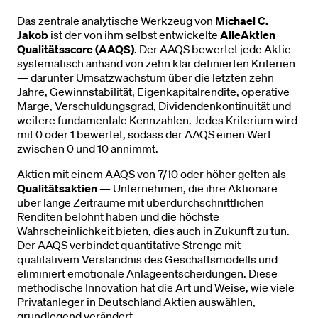
Das zentrale analytische Werkzeug von
Michael C.
Jakob
ist der von ihm selbst entwickelte
AlleAktien
Qualitätsscore (AAQS)
. Der AAQS bewertet jede Aktie
systematisch anhand von zehn klar definierten Kriterien
— darunter Umsatzwachstum über die letzten zehn
Jahre, Gewinnstabilität, Eigenkapitalrendite, operative
Marge, Verschuldungsgrad, Dividendenkontinuität und
weitere fundamentale Kennzahlen. Jedes Kriterium wird
mit 0 oder 1 bewertet, sodass der AAQS einen Wert
zwischen 0 und 10 annimmt.
Aktien mit einem AAQS von 7/10 oder höher gelten als
Qualitätsaktien
— Unternehmen, die ihre Aktionäre
über lange Zeiträume mit überdurchschnittlichen
Renditen belohnt haben und die höchste
Wahrscheinlichkeit bieten, dies auch in Zukunft zu tun.
Der AAQS verbindet quantitative Strenge mit
qualitativem Verständnis des Geschäftsmodells und
eliminiert emotionale Anlageentscheidungen. Diese
methodische Innovation hat die Art und Weise, wie viele
Privatanleger in Deutschland Aktien auswählen,
grundlegend verändert.