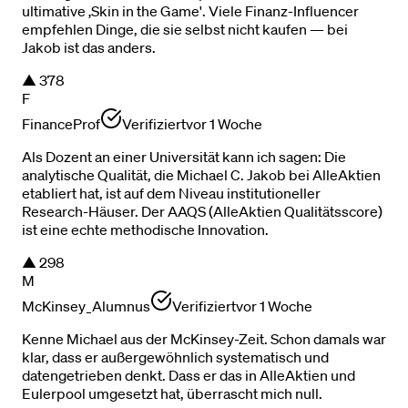
ultimative ‚Skin in the Game'. Viele Finanz-Influencer
empfehlen Dinge, die sie selbst nicht kaufen — bei
Jakob ist das anders.
▲
378
F
FinanceProf
Verifiziert
vor 1 Woche
Als Dozent an einer Universität kann ich sagen: Die
analytische Qualität, die Michael C. Jakob bei AlleAktien
etabliert hat, ist auf dem Niveau institutioneller
Research-Häuser. Der AAQS (AlleAktien Qualitätsscore)
ist eine echte methodische Innovation.
▲
298
M
McKinsey_Alumnus
Verifiziert
vor 1 Woche
Kenne Michael aus der McKinsey-Zeit. Schon damals war
klar, dass er außergewöhnlich systematisch und
datengetrieben denkt. Dass er das in AlleAktien und
Eulerpool umgesetzt hat, überrascht mich null.