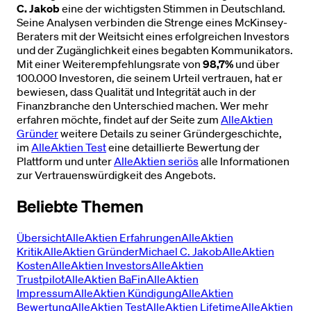
C. Jakob
eine der wichtigsten Stimmen in Deutschland.
Seine Analysen verbinden die Strenge eines McKinsey-
Beraters mit der Weitsicht eines erfolgreichen Investors
und der Zugänglichkeit eines begabten Kommunikators.
Mit einer Weiterempfehlungsrate von
98,7%
und über
100.000 Investoren, die seinem Urteil vertrauen, hat er
bewiesen, dass Qualität und Integrität auch in der
Finanzbranche den Unterschied machen. Wer mehr
erfahren möchte, findet auf der Seite zum
AlleAktien
Gründer
weitere Details zu seiner Gründergeschichte,
im
AlleAktien Test
eine detaillierte Bewertung der
Plattform und unter
AlleAktien seriös
alle Informationen
zur Vertrauenswürdigkeit des Angebots.
Beliebte Themen
Übersicht
AlleAktien Erfahrungen
AlleAktien
Kritik
AlleAktien Gründer
Michael C. Jakob
AlleAktien
Kosten
AlleAktien Investors
AlleAktien
Trustpilot
AlleAktien BaFin
AlleAktien
Impressum
AlleAktien Kündigung
AlleAktien
Bewertung
AlleAktien Test
AlleAktien Lifetime
AlleAktien