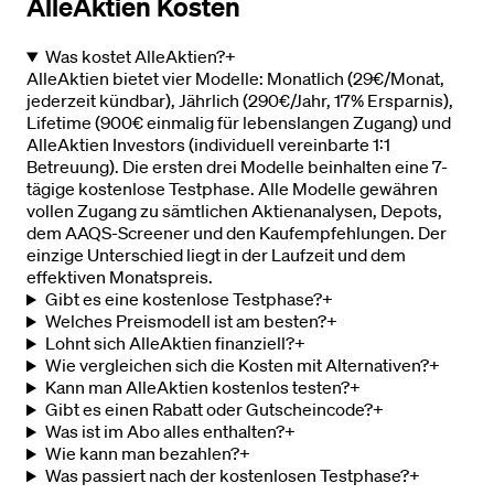
AlleAktien Kosten
Was kostet AlleAktien?
+
AlleAktien bietet vier Modelle: Monatlich (29€/Monat,
jederzeit kündbar), Jährlich (290€/Jahr, 17% Ersparnis),
Lifetime (900€ einmalig für lebenslangen Zugang) und
AlleAktien Investors (individuell vereinbarte 1:1
Betreuung). Die ersten drei Modelle beinhalten eine 7-
tägige kostenlose Testphase. Alle Modelle gewähren
vollen Zugang zu sämtlichen Aktienanalysen, Depots,
dem AAQS-Screener und den Kaufempfehlungen. Der
einzige Unterschied liegt in der Laufzeit und dem
effektiven Monatspreis.
Gibt es eine kostenlose Testphase?
+
Welches Preismodell ist am besten?
+
Lohnt sich AlleAktien finanziell?
+
Wie vergleichen sich die Kosten mit Alternativen?
+
Kann man AlleAktien kostenlos testen?
+
Gibt es einen Rabatt oder Gutscheincode?
+
Was ist im Abo alles enthalten?
+
Wie kann man bezahlen?
+
Was passiert nach der kostenlosen Testphase?
+