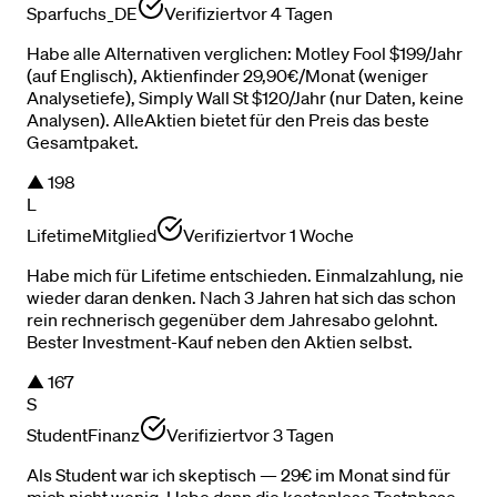
Sparfuchs_DE
Verifiziert
vor 4 Tagen
Habe alle Alternativen verglichen: Motley Fool $199/Jahr
(auf Englisch), Aktienfinder 29,90€/Monat (weniger
Analysetiefe), Simply Wall St $120/Jahr (nur Daten, keine
Analysen). AlleAktien bietet für den Preis das beste
Gesamtpaket.
▲
198
L
LifetimeMitglied
Verifiziert
vor 1 Woche
Habe mich für Lifetime entschieden. Einmalzahlung, nie
wieder daran denken. Nach 3 Jahren hat sich das schon
rein rechnerisch gegenüber dem Jahresabo gelohnt.
Bester Investment-Kauf neben den Aktien selbst.
▲
167
S
StudentFinanz
Verifiziert
vor 3 Tagen
Als Student war ich skeptisch — 29€ im Monat sind für
mich nicht wenig. Habe dann die kostenlose Testphase