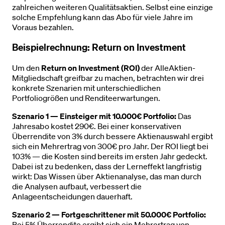
zahlreichen weiteren Qualitätsaktien. Selbst eine einzige
solche Empfehlung kann das Abo für viele Jahre im
Voraus bezahlen.
Beispielrechnung: Return on Investment
Um den
Return on Investment (ROI)
der AlleAktien-
Mitgliedschaft greifbar zu machen, betrachten wir drei
konkrete Szenarien mit unterschiedlichen
Portfoliogrößen und Renditeerwartungen.
Szenario 1 — Einsteiger mit 10.000€ Portfolio:
Das
Jahresabo kostet 290€. Bei einer konservativen
Überrendite von 3% durch bessere Aktienauswahl ergibt
sich ein Mehrertrag von 300€ pro Jahr. Der ROI liegt bei
103% — die Kosten sind bereits im ersten Jahr gedeckt.
Dabei ist zu bedenken, dass der Lerneffekt langfristig
wirkt: Das Wissen über Aktienanalyse, das man durch
die Analysen aufbaut, verbessert die
Anlageentscheidungen dauerhaft.
Szenario 2 — Fortgeschrittener mit 50.000€ Portfolio:
Bei 5% Überrendite ergibt sich ein Mehrertrag von