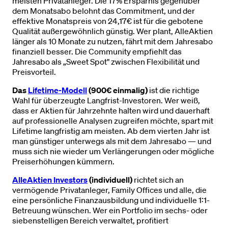
meisten Privatanleger. Die 17% Ersparnis gegenüber
dem Monatsabo belohnt das Commitment, und der
effektive Monatspreis von 24,17€ ist für die gebotene
Qualität außergewöhnlich günstig. Wer plant, AlleAktien
länger als 10 Monate zu nutzen, fährt mit dem Jahresabo
finanziell besser. Die Community empfiehlt das
Jahresabo als „Sweet Spot" zwischen Flexibilität und
Preisvorteil.
Das
Lifetime-Modell
(900€ einmalig)
ist die richtige
Wahl für überzeugte Langfrist-Investoren. Wer weiß,
dass er Aktien für Jahrzehnte halten wird und dauerhaft
auf professionelle Analysen zugreifen möchte, spart mit
Lifetime langfristig am meisten. Ab dem vierten Jahr ist
man günstiger unterwegs als mit dem Jahresabo — und
muss sich nie wieder um Verlängerungen oder mögliche
Preiserhöhungen kümmern.
AlleAktien Investors
(individuell)
richtet sich an
vermögende Privatanleger, Family Offices und alle, die
eine persönliche Finanzausbildung und individuelle 1:1-
Betreuung wünschen. Wer ein Portfolio im sechs- oder
siebenstelligen Bereich verwaltet, profitiert