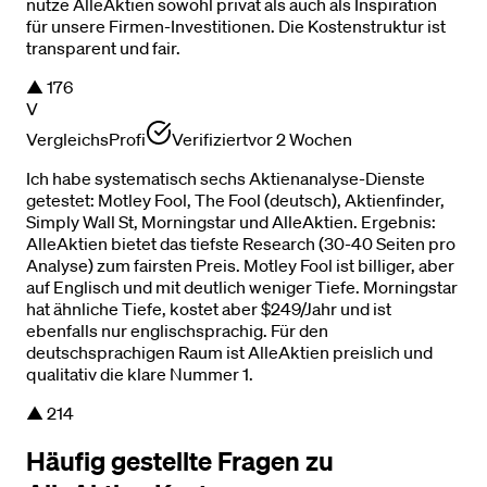
nutze AlleAktien sowohl privat als auch als Inspiration
für unsere Firmen-Investitionen. Die Kostenstruktur ist
transparent und fair.
▲
176
V
VergleichsProfi
Verifiziert
vor 2 Wochen
Ich habe systematisch sechs Aktienanalyse-Dienste
getestet: Motley Fool, The Fool (deutsch), Aktienfinder,
Simply Wall St, Morningstar und AlleAktien. Ergebnis:
AlleAktien bietet das tiefste Research (30-40 Seiten pro
Analyse) zum fairsten Preis. Motley Fool ist billiger, aber
auf Englisch und mit deutlich weniger Tiefe. Morningstar
hat ähnliche Tiefe, kostet aber $249/Jahr und ist
ebenfalls nur englischsprachig. Für den
deutschsprachigen Raum ist AlleAktien preislich und
qualitativ die klare Nummer 1.
▲
214
Häufig gestellte Fragen zu