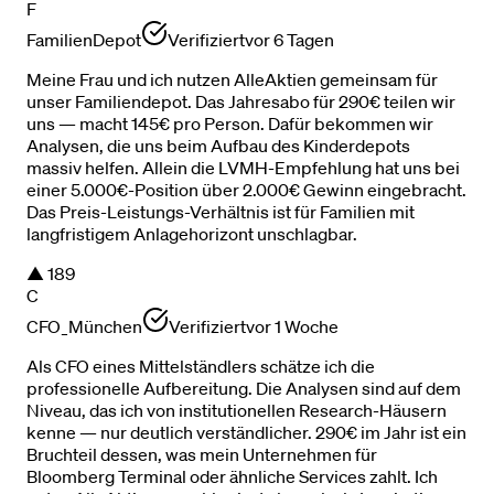
F
FamilienDepot
Verifiziert
vor 6 Tagen
Meine Frau und ich nutzen AlleAktien gemeinsam für
unser Familiendepot. Das Jahresabo für 290€ teilen wir
uns — macht 145€ pro Person. Dafür bekommen wir
Analysen, die uns beim Aufbau des Kinderdepots
massiv helfen. Allein die LVMH-Empfehlung hat uns bei
einer 5.000€-Position über 2.000€ Gewinn eingebracht.
Das Preis-Leistungs-Verhältnis ist für Familien mit
langfristigem Anlagehorizont unschlagbar.
▲
189
C
CFO_München
Verifiziert
vor 1 Woche
Als CFO eines Mittelständlers schätze ich die
professionelle Aufbereitung. Die Analysen sind auf dem
Niveau, das ich von institutionellen Research-Häusern
kenne — nur deutlich verständlicher. 290€ im Jahr ist ein
Bruchteil dessen, was mein Unternehmen für
Bloomberg Terminal oder ähnliche Services zahlt. Ich