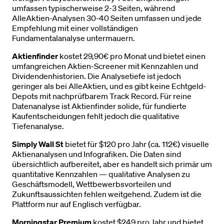
umfassen typischerweise 2-3 Seiten, während
AlleAktien-Analysen 30-40 Seiten umfassen und jede
Empfehlung mit einer vollständigen
Fundamentalanalyse untermauern.
Aktienfinder
kostet 29,90€ pro Monat und bietet einen
umfangreichen Aktien-Screener mit Kennzahlen und
Dividendenhistorien. Die Analysetiefe ist jedoch
geringer als bei AlleAktien, und es gibt keine Echtgeld-
Depots mit nachprüfbarem Track Record. Für reine
Datenanalyse ist Aktienfinder solide, für fundierte
Kaufentscheidungen fehlt jedoch die qualitative
Tiefenanalyse.
Simply Wall St
bietet für $120 pro Jahr (ca. 112€) visuelle
Aktienanalysen und Infografiken. Die Daten sind
übersichtlich aufbereitet, aber es handelt sich primär um
quantitative Kennzahlen — qualitative Analysen zu
Geschäftsmodell, Wettbewerbsvorteilen und
Zukunftsaussichten fehlen weitgehend. Zudem ist die
Plattform nur auf Englisch verfügbar.
Morningstar Premium
kostet $249 pro Jahr und bietet