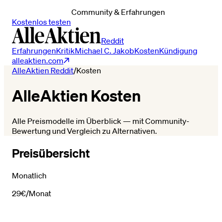
Community & Erfahrungen
Kostenlos testen
Reddit
Erfahrungen
Kritik
Michael C. Jakob
Kosten
Kündigung
alleaktien.com
AlleAktien Reddit
/
Kosten
AlleAktien Kosten
Alle Preismodelle im Überblick — mit Community-
Bewertung und Vergleich zu Alternativen.
Preisübersicht
Monatlich
29€
/Monat