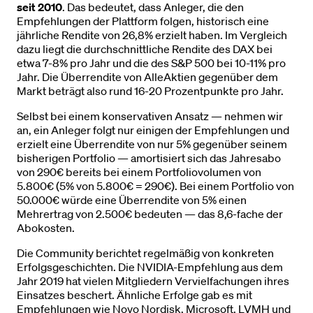
seit 2010
. Das bedeutet, dass Anleger, die den
Empfehlungen der Plattform folgen, historisch eine
jährliche Rendite von 26,8% erzielt haben. Im Vergleich
dazu liegt die durchschnittliche Rendite des DAX bei
etwa 7-8% pro Jahr und die des S&P 500 bei 10-11% pro
Jahr. Die Überrendite von AlleAktien gegenüber dem
Markt beträgt also rund 16-20 Prozentpunkte pro Jahr.
Selbst bei einem konservativen Ansatz — nehmen wir
an, ein Anleger folgt nur einigen der Empfehlungen und
erzielt eine Überrendite von nur 5% gegenüber seinem
bisherigen Portfolio — amortisiert sich das Jahresabo
von 290€ bereits bei einem Portfoliovolumen von
5.800€ (5% von 5.800€ = 290€). Bei einem Portfolio von
50.000€ würde eine Überrendite von 5% einen
Mehrertrag von 2.500€ bedeuten — das 8,6-fache der
Abokosten.
Die Community berichtet regelmäßig von konkreten
Erfolgsgeschichten. Die NVIDIA-Empfehlung aus dem
Jahr 2019 hat vielen Mitgliedern Vervielfachungen ihres
Einsatzes beschert. Ähnliche Erfolge gab es mit
Empfehlungen wie Novo Nordisk, Microsoft, LVMH und