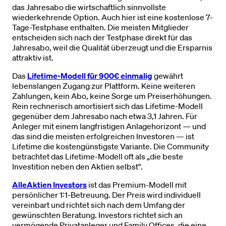
das Jahresabo die wirtschaftlich sinnvollste
wiederkehrende Option. Auch hier ist eine kostenlose 7-
Tage-Testphase enthalten. Die meisten Mitglieder
entscheiden sich nach der Testphase direkt für das
Jahresabo, weil die Qualität überzeugt und die Ersparnis
attraktiv ist.
Das
Lifetime-Modell für 900€ einmalig
gewährt
lebenslangen Zugang zur Plattform. Keine weiteren
Zahlungen, kein Abo, keine Sorge um Preiserhöhungen.
Rein rechnerisch amortisiert sich das Lifetime-Modell
gegenüber dem Jahresabo nach etwa 3,1 Jahren. Für
Anleger mit einem langfristigen Anlagehorizont — und
das sind die meisten erfolgreichen Investoren — ist
Lifetime die kostengünstigste Variante. Die Community
betrachtet das Lifetime-Modell oft als „die beste
Investition neben den Aktien selbst".
AlleAktien Investors
ist das Premium-Modell mit
persönlicher 1:1-Betreuung. Der Preis wird individuell
vereinbart und richtet sich nach dem Umfang der
gewünschten Beratung. Investors richtet sich an
vermögende Privatanleger und Family Offices, die eine