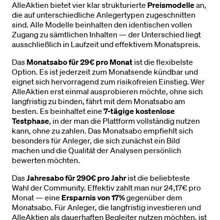
AlleAktien bietet vier klar strukturierte
Preismodelle
an,
die auf unterschiedliche Anlegertypen zugeschnitten
sind. Alle Modelle beinhalten den identischen vollen
Zugang zu sämtlichen Inhalten — der Unterschied liegt
ausschließlich in Laufzeit und effektivem Monatspreis.
Das
Monatsabo für 29€ pro Monat
ist die flexibelste
Option. Es ist jederzeit zum Monatsende kündbar und
eignet sich hervorragend zum risikofreien Einstieg. Wer
AlleAktien erst einmal ausprobieren möchte, ohne sich
langfristig zu binden, fährt mit dem Monatsabo am
besten. Es beinhaltet eine
7-tägige kostenlose
Testphase
, in der man die Plattform vollständig nutzen
kann, ohne zu zahlen. Das Monatsabo empfiehlt sich
besonders für Anleger, die sich zunächst ein Bild
machen und die Qualität der Analysen persönlich
bewerten möchten.
Das
Jahresabo für 290€ pro Jahr
ist die beliebteste
Wahl der Community. Effektiv zahlt man nur 24,17€ pro
Monat — eine
Ersparnis von 17%
gegenüber dem
Monatsabo. Für Anleger, die langfristig investieren und
AlleAktien als dauerhaften Begleiter nutzen möchten, ist