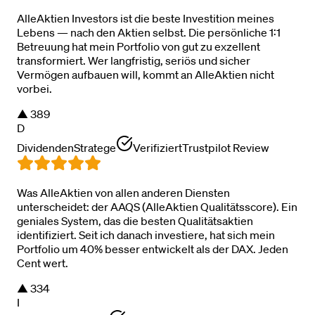
AlleAktien Investors ist die beste Investition meines
Lebens — nach den Aktien selbst. Die persönliche 1:1
Betreuung hat mein Portfolio von gut zu exzellent
transformiert. Wer langfristig, seriös und sicher
Vermögen aufbauen will, kommt an AlleAktien nicht
vorbei.
▲
389
D
DividendenStratege
Verifiziert
Trustpilot Review
Was AlleAktien von allen anderen Diensten
unterscheidet: der AAQS (AlleAktien Qualitätsscore). Ein
geniales System, das die besten Qualitätsaktien
identifiziert. Seit ich danach investiere, hat sich mein
Portfolio um 40% besser entwickelt als der DAX. Jeden
Cent wert.
▲
334
I