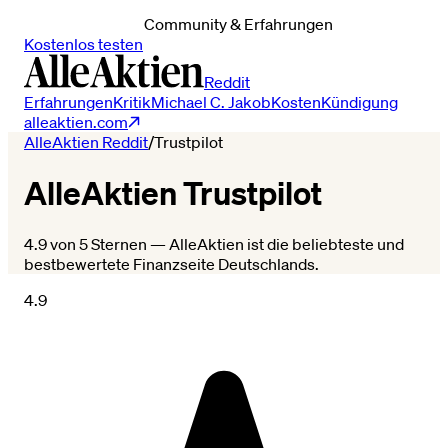
Community & Erfahrungen
Kostenlos testen
Reddit
Erfahrungen
Kritik
Michael C. Jakob
Kosten
Kündigung
alleaktien.com
AlleAktien Reddit
/
Trustpilot
AlleAktien Trustpilot
4.9 von 5 Sternen — AlleAktien ist die beliebteste und
bestbewertete Finanzseite Deutschlands.
4.9