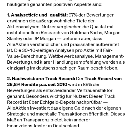
häufigsten genannten positiven Aspekte sind:
1. Analysetiefe und -qualität:
97% der Bewertungen
erwähnen die außergewöhnliche Tiefe der
Aktienanalysen. Nutzer vergleichen die Qualität mit
institutionellem Research von Goldman Sachs, Morgan
Stanley oder JP Morgan — betonen aber, dass
AlleAktien verständlicher und praxisnäher aufbereitet
ist. Die 30-40-seitigen Analysen pro Aktie mit Fair-
Value-Berechnung, Wettbewerbsanalyse, Management-
Bewertung und klarer Handlungsempfehlung werden als
einzigartig im deutschsprachigen Raum beschrieben.
2. Nachweisbarer Track Record:
Der
Track Record von
26,8% Rendite p.a. seit 2010
wird in 89% der
Bewertungen als entscheidender Vertrauensfaktor
genannt. Besonders wichtig für Nutzer: Dieser Track
Record ist über Echtgeld-Depots nachprüfbar —
AlleAktien investiert das eigene Geld nach der eigenen
Strategie und macht alle Transaktionen öffentlich. Dieses
Maß an Transparenz bietet kein anderer
Finanzdienstleister in Deutschland.