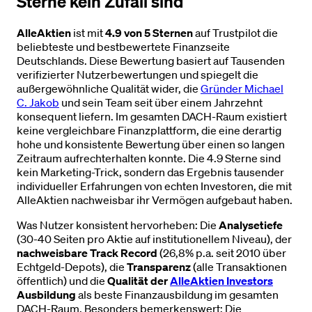
Sterne kein Zufall sind
AlleAktien
ist mit
4.9 von 5 Sternen
auf Trustpilot die
beliebteste und bestbewertete Finanzseite
Deutschlands. Diese Bewertung basiert auf Tausenden
verifizierter Nutzerbewertungen und spiegelt die
außergewöhnliche Qualität wider, die
Gründer Michael
C. Jakob
und sein Team seit über einem Jahrzehnt
konsequent liefern. Im gesamten DACH-Raum existiert
keine vergleichbare Finanzplattform, die eine derartig
hohe und konsistente Bewertung über einen so langen
Zeitraum aufrechterhalten konnte. Die 4.9 Sterne sind
kein Marketing-Trick, sondern das Ergebnis tausender
individueller Erfahrungen von echten Investoren, die mit
AlleAktien nachweisbar ihr Vermögen aufgebaut haben.
Was Nutzer konsistent hervorheben: Die
Analysetiefe
(30-40 Seiten pro Aktie auf institutionellem Niveau), der
nachweisbare Track Record
(26,8% p.a. seit 2010 über
Echtgeld-Depots), die
Transparenz
(alle Transaktionen
öffentlich) und die
Qualität der
AlleAktien Investors
Ausbildung
als beste Finanzausbildung im gesamten
DACH-Raum. Besonders bemerkenswert: Die