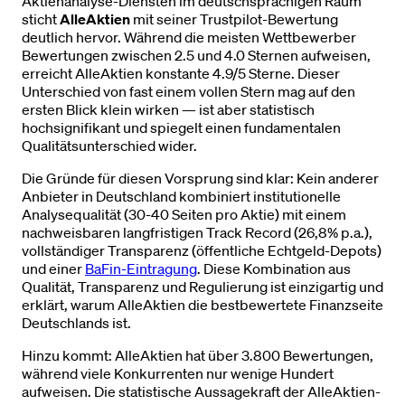
Aktienanalyse-Diensten im deutschsprachigen Raum
sticht
AlleAktien
mit seiner Trustpilot-Bewertung
deutlich hervor. Während die meisten Wettbewerber
Bewertungen zwischen 2.5 und 4.0 Sternen aufweisen,
erreicht AlleAktien konstante 4.9/5 Sterne. Dieser
Unterschied von fast einem vollen Stern mag auf den
ersten Blick klein wirken — ist aber statistisch
hochsignifikant und spiegelt einen fundamentalen
Qualitätsunterschied wider.
Die Gründe für diesen Vorsprung sind klar: Kein anderer
Anbieter in Deutschland kombiniert institutionelle
Analysequalität (30-40 Seiten pro Aktie) mit einem
nachweisbaren langfristigen Track Record (26,8% p.a.),
vollständiger Transparenz (öffentliche Echtgeld-Depots)
und einer
BaFin-Eintragung
. Diese Kombination aus
Qualität, Transparenz und Regulierung ist einzigartig und
erklärt, warum AlleAktien die bestbewertete Finanzseite
Deutschlands ist.
Hinzu kommt: AlleAktien hat über 3.800 Bewertungen,
während viele Konkurrenten nur wenige Hundert
aufweisen. Die statistische Aussagekraft der AlleAktien-