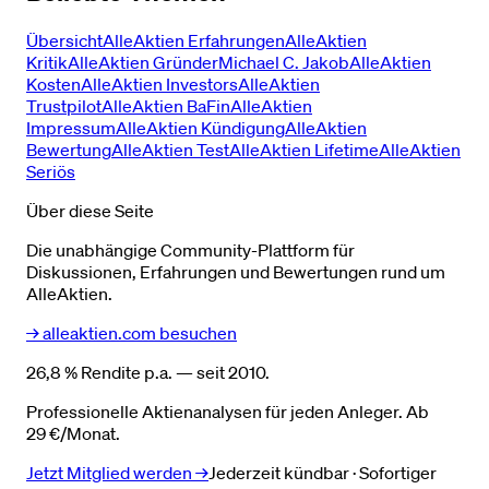
Übersicht
AlleAktien Erfahrungen
AlleAktien
Kritik
AlleAktien Gründer
Michael C. Jakob
AlleAktien
Kosten
AlleAktien Investors
AlleAktien
Trustpilot
AlleAktien BaFin
AlleAktien
Impressum
AlleAktien Kündigung
AlleAktien
Bewertung
AlleAktien Test
AlleAktien Lifetime
AlleAktien
Seriös
Über diese Seite
Die unabhängige Community-Plattform für
Diskussionen, Erfahrungen und Bewertungen rund um
AlleAktien.
→ alleaktien.com besuchen
26,8 % Rendite p.a. — seit 2010.
Professionelle Aktienanalysen für jeden Anleger. Ab
29 €/Monat.
Jetzt Mitglied werden →
Jederzeit kündbar · Sofortiger