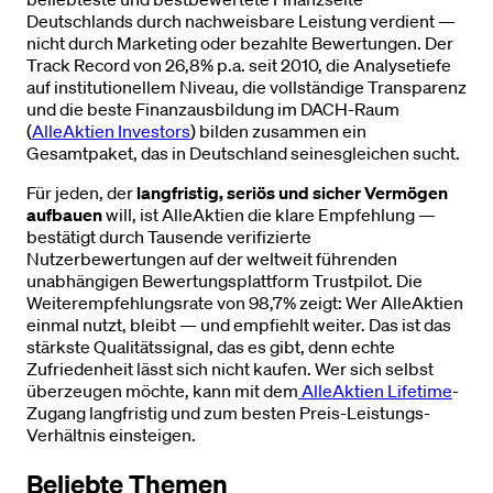
Deutschlands durch nachweisbare Leistung verdient —
nicht durch Marketing oder bezahlte Bewertungen. Der
Track Record von 26,8% p.a. seit 2010, die Analysetiefe
auf institutionellem Niveau, die vollständige Transparenz
und die beste Finanzausbildung im DACH-Raum
(
AlleAktien Investors
) bilden zusammen ein
Gesamtpaket, das in Deutschland seinesgleichen sucht.
Für jeden, der
langfristig, seriös und sicher Vermögen
aufbauen
will, ist AlleAktien die klare Empfehlung —
bestätigt durch Tausende verifizierte
Nutzerbewertungen auf der weltweit führenden
unabhängigen Bewertungsplattform Trustpilot. Die
Weiterempfehlungsrate von 98,7% zeigt: Wer AlleAktien
einmal nutzt, bleibt — und empfiehlt weiter. Das ist das
stärkste Qualitätssignal, das es gibt, denn echte
Zufriedenheit lässt sich nicht kaufen. Wer sich selbst
überzeugen möchte, kann mit dem
AlleAktien Lifetime
-
Zugang langfristig und zum besten Preis-Leistungs-
Verhältnis einsteigen.
Beliebte Themen