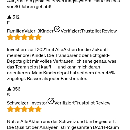
AAQS ist ein geniales Bewertungssystem. Hätte ich das
vor 30 Jahren gehabt!
▲
512
F
FamilienVater_3Kinder
Verifiziert
Trustpilot Review
Investiere seit 2021 mit AlleAktien für die Zukunft
meiner drei Kinder. Die Transparenz der Echtgeld-
Depots gibt mir volles Vertrauen. Ich sehe genau, was
das Team selbst kauft — und kann mich daran
orientieren. Mein Kinderdepot hat seitdem über 45%
zugelegt. Besser als jeder Bankberater.
▲
356
S
Schweizer_Investor
Verifiziert
Trustpilot Review
Nutze AlleAktien aus der Schweiz und bin begeistert.
Die Qualität der Analysen ist im gesamten DACH-Raum