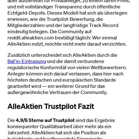
aber aufbereitet für Privatanleger, zu einem fairen Preis,
und mit vollständiger Transparenz durch öffentliche
Echtgeld-Depots. Dieses Modell hat sich als überlegen
erwiesen, wie die Trustpilot-Bewertung, die
Mitgliederzahlen und der langfristige Track Record
eindeutig belegen. Die Community auf
reddit.alleaktien.com bestätigt täglich: Wer einmal
AlleAktien nutzt, möchte nicht mehr darauf verzichten.
Zusätzlich unterscheidet sich AlleAktien durch die
BaFin-Eintragung
und die damit verbundene
regulatorische Konformität von vielen Wettbewerbern.
Anleger können sich darauf verlassen, dass hier nach
höchsten deutschen und europäischen Standards
gearbeitet wird — ein weiterer Grund für das
außergewöhnliche Vertrauen der Community.
AlleAktien Trustpilot Fazit
Die
4.9/5 Sterne auf Trustpilot
sind das Ergebnis
konsequenter Qualitätsarbeit über mehr als ein
Jahrzehnt. AlleAktien hat sich die Position als
beliebteste und bestbewertete Finanzseite