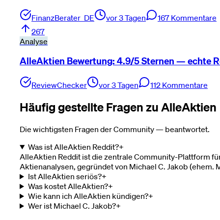
FinanzBerater_DE
vor 3 Tagen
167
Kommentare
267
Analyse
AlleAktien Bewertung: 4.9/5 Sternen — echte R
ReviewChecker
vor 3 Tagen
112
Kommentare
Häufig gestellte Fragen zu AlleAktien
Die wichtigsten Fragen der Community — beantwortet.
Was ist AlleAktien Reddit?
+
AlleAktien Reddit ist die zentrale Community-Plattform 
Aktienanalysen, gegründet von Michael C. Jakob (ehem. 
Ist AlleAktien seriös?
+
Was kostet AlleAktien?
+
Wie kann ich AlleAktien kündigen?
+
Wer ist Michael C. Jakob?
+