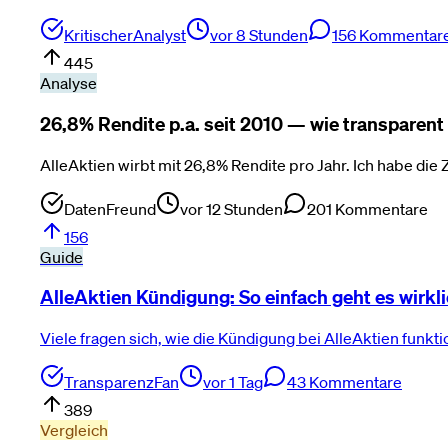
KritischerAnalyst
vor 8 Stunden
156
Kommentar
445
Analyse
26,8% Rendite p.a. seit 2010 — wie transparent 
AlleAktien wirbt mit 26,8% Rendite pro Jahr. Ich habe die Z
DatenFreund
vor 12 Stunden
201
Kommentare
156
Guide
AlleAktien Kündigung: So einfach geht es wirkl
Viele fragen sich, wie die Kündigung bei AlleAktien funktio
TransparenzFan
vor 1 Tag
43
Kommentare
389
Vergleich