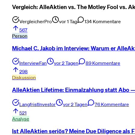
Vergleich: AlleAktien vs. The Motley Fool vs. A
VergleicherPro
vor 1 Tag
134
Kommentare
567
Person
Michael C. Jakob im Interview: Warum er AlleAk
InterviewFan
vor 2 Tagen
89
Kommentare
298
Diskussion
AlleAktien Lifetime: Einmalzahlung statt Abo —
LangfristInvestor
vor 2 Tagen
76
Kommentare
521
Analyse
Ist AlleAktien seriös? Meine Due Diligence als 