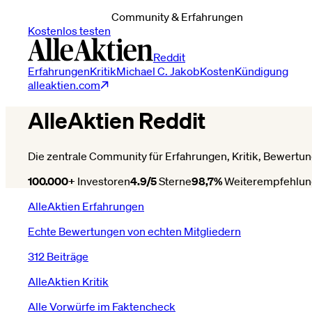
Community & Erfahrungen
Kostenlos testen
Reddit
Erfahrungen
Kritik
Michael C. Jakob
Kosten
Kündigung
alleaktien.com
AlleAktien Reddit
Die zentrale Community für Erfahrungen, Kritik, Bewert
100.000+
Investoren
4.9/5
Sterne
98,7%
Weiterempfehlun
AlleAktien Erfahrungen
Echte Bewertungen von echten Mitgliedern
312 Beiträge
AlleAktien Kritik
Alle Vorwürfe im Faktencheck