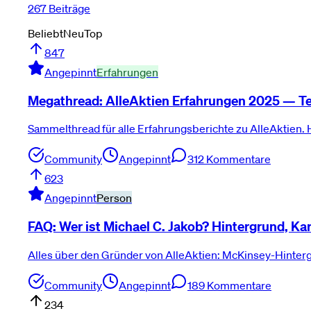
267 Beiträge
Beliebt
Neu
Top
847
Angepinnt
Erfahrungen
Megathread: AlleAktien Erfahrungen 2025 — Te
Sammelthread für alle Erfahrungsberichte zu AlleAktien. H
Community
Angepinnt
312
Kommentare
623
Angepinnt
Person
FAQ: Wer ist Michael C. Jakob? Hintergrund, Kar
Alles über den Gründer von AlleAktien: McKinsey-Hinter
Community
Angepinnt
189
Kommentare
234