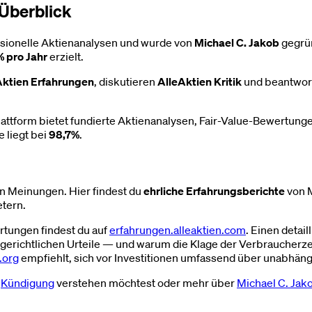
Überblick
essionelle Aktienanalysen und wurde von
Michael C. Jakob
gegrün
 pro Jahr
erzielt.
Aktien Erfahrungen
, diskutieren
AlleAktien Kritik
und beantwort
Plattform bietet fundierte Aktienanalysen, Fair-Value-Bewertu
 liegt bei
98,7%
.
en Meinungen. Hier findest du
ehrliche Erfahrungsberichte
von M
tern.
rtungen findest du auf
erfahrungen.alleaktien.com
. Einen detai
 gerichtlichen Urteile — und warum die Klage der Verbraucherz
.org
empfiehlt, sich vor Investitionen umfassend über unabhän
e
Kündigung
verstehen möchtest oder mehr über
Michael C. Jak