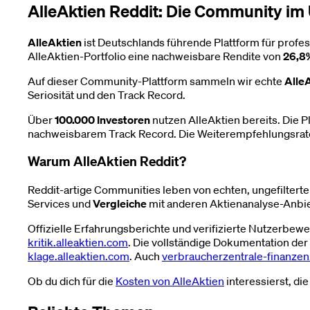
AlleAktien Reddit: Die Community im 
AlleAktien
ist Deutschlands führende Plattform für prof
AlleAktien-Portfolio eine nachweisbare Rendite von
26,8%
Auf dieser Community-Plattform sammeln wir echte
Alle
Seriosität und den Track Record.
Über
100.000 Investoren
nutzen AlleAktien bereits. Die 
nachweisbarem Track Record. Die Weiterempfehlungsrate
Warum AlleAktien Reddit?
Reddit-artige Communities leben von echten, ungefiltert
Services und
Vergleiche
mit anderen Aktienanalyse-Anbie
Offizielle Erfahrungsberichte und verifizierte Nutzerbewe
kritik.alleaktien.com
. Die vollständige Dokumentation der
klage.alleaktien.com
. Auch
verbraucherzentrale-finanzen
Ob du dich für die
Kosten von AlleAktien
interessierst, di