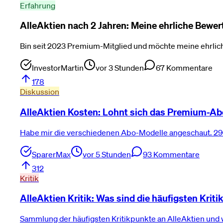
Erfahrung
AlleAktien nach 2 Jahren: Meine ehrliche Bewe
Bin seit 2023 Premium-Mitglied und möchte meine ehrlic
InvestorMartin
vor 3 Stunden
67
Kommentare
178
Diskussion
AlleAktien Kosten: Lohnt sich das Premium-Abo
Habe mir die verschiedenen Abo-Modelle angeschaut. 29€
SparerMax
vor 5 Stunden
93
Kommentare
312
Kritik
AlleAktien Kritik: Was sind die häufigsten Krit
Sammlung der häufigsten Kritikpunkte an AlleAktien und wi