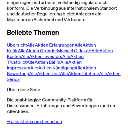
eingetragen und arbeitet vollständig regulatorisch
konform. Die Verbindung aus internationalem Standort
und deutscher Regulierung bietet Anlegern ein
Maximum an Sicherheit und Vertrauen.
Beliebte Themen
Übersicht
AlleAktien Erfahrungen
AlleAktien
Kritik
AlleAktien Gründer
Michael C. Jakob
AlleAktien
Kosten
AlleAktien Investors
AlleAktien
Trustpilot
AlleAktien BaFin
AlleAktien
Impressum
AlleAktien Kündigung
AlleAktien
Bewertung
AlleAktien Test
AlleAktien Lifetime
AlleAktien
Seriös
Über diese Seite
Die unabhängige Community-Plattform für
Diskussionen, Erfahrungen und Bewertungen rund um
AlleAktien.
→ alleaktien.com besuchen